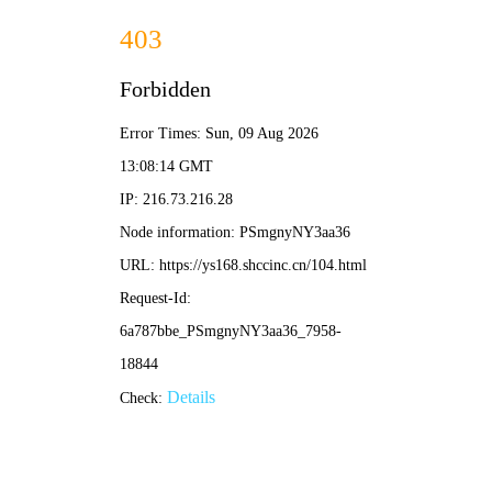
水晶影院
💎 水晶
电影
电视剧
综艺
动漫
首页
/
水晶片库
/ 热门推荐
❮
❯
盛唐风云
盛世迷局，诡谲风云